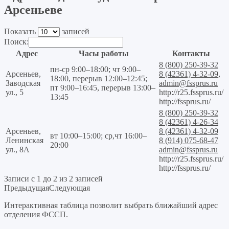
Арсеньеве
Показать
записей
Поиск:
Адрес
Часы работы
Контакты
8 (800) 250-39-32
пн-ср 9:00–18:00; чт 9:00–
Арсеньев,
8 (42361) 4-32-09,
18:00, перерыв 12:00–12:45;
Заводская
admin@fssprus.ru
пт 9:00–16:45, перерыв 13:00–
ул., 5
http://r25.fssprus.ru/
13:45
http://fssprus.ru/
8 (800) 250-39-32
8 (42361) 4-26-34
Арсеньев,
8 (42361) 4-32-09
вт 10:00–15:00; ср,чт 16:00–
Ленинская
8 (914) 075-68-47
20:00
ул., 8А
admin@fssprus.ru
http://r25.fssprus.ru/
http://fssprus.ru/
Записи с 1 до 2 из 2 записей
Предыдущая
Следующая
Интерактивная таблица позволит выбрать ближайший адрес
отделения ФССП.