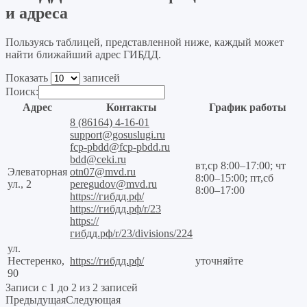
и адреса
Пользуясь таблицей, представленной ниже, каждый может
найти ближайший адрес ГИБДД.
Показать
записей
Поиск:
Адрес
Контакты
График работы
8 (86164) 4-16-01
support@gosuslugi.ru
fcp-pbdd@fcp-pbdd.ru
bdd@ceki.ru
вт,ср 8:00–17:00; чт
Элеваторная
otn07@mvd.ru
8:00–15:00; пт,сб
ул., 2
peregudov@mvd.ru
8:00–17:00
https://гибдд.рф/
https://гибдд.рф/r/23
https://
гибдд.рф/r/23/divisions/224
ул.
Нестеренко,
https://гибдд.рф/
уточняйте
90
Записи с 1 до 2 из 2 записей
Предыдущая
Следующая