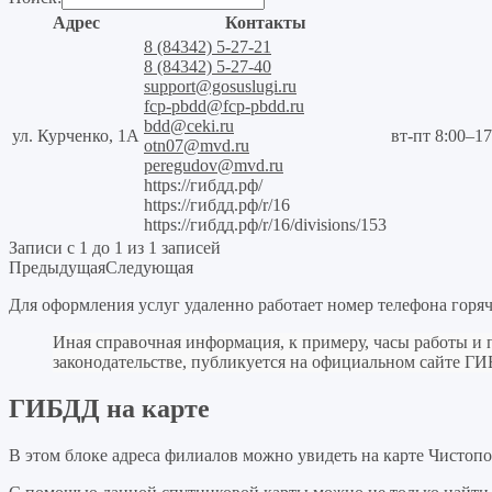
Адрес
Контакты
8 (84342) 5-27-21
8 (84342) 5-27-40
support@gosuslugi.ru
fcp-pbdd@fcp-pbdd.ru
bdd@ceki.ru
ул. Курченко, 1А
вт-пт 8:00–17
otn07@mvd.ru
peregudov@mvd.ru
https://гибдд.рф/
https://гибдд.рф/r/16
https://гибдд.рф/r/16/divisions/153
Записи с 1 до 1 из 1 записей
Предыдущая
Следующая
Для оформления услуг удаленно работает номер телефона горя
Иная справочная информация, к примеру, часы работы и
законодательстве, публикуется на официальном сайте Г
ГИБДД на карте
В этом блоке адреса филиалов можно увидеть на карте Чистопо