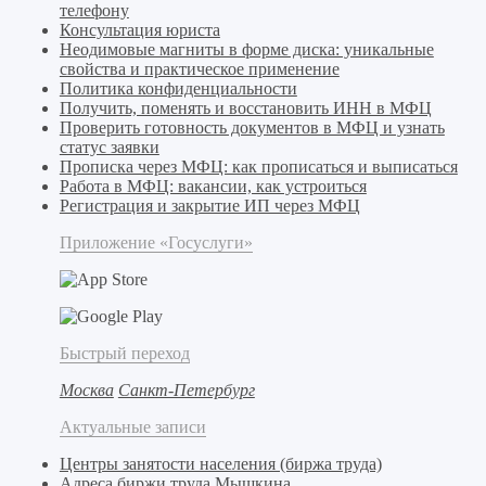
телефону
Консультация юриста
Неодимовые магниты в форме диска: уникальные
свойства и практическое применение
Политика конфиденциальности
Получить, поменять и восстановить ИНН в МФЦ
Проверить готовность документов в МФЦ и узнать
статус заявки
Прописка через МФЦ: как прописаться и выписаться
Работа в МФЦ: вакансии, как устроиться
Регистрация и закрытие ИП через МФЦ
Приложение «Госуслуги»
Быстрый переход
Москва
Санкт-Петербург
Актуальные записи
Центры занятости населения (биржа труда)
Адреса биржи труда Мышкина