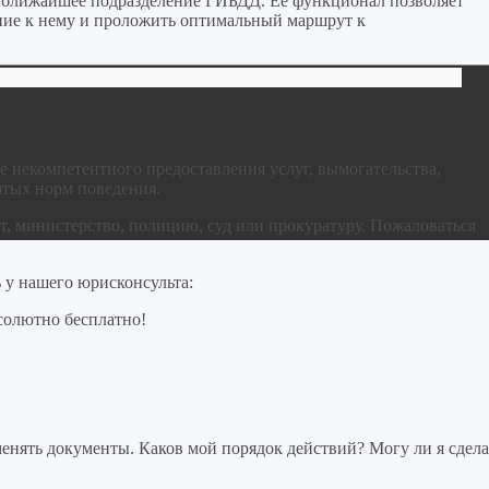
 ближайшее подразделение ГИБДД. Ее функционал позволяет
яние к нему и проложить оптимальный маршрут к
е некомпетентного предоставления услуг, вымогательства,
ятых норм поведения.
, министерство, полицию, суд или прокуратуру. Пожаловаться
у нашего юрисконсульта:
солютно бесплатно!
нять документы. Каков мой порядок действий? Могу ли я сдела