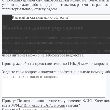
С помощью данной спутниковой карты можно не только найти
уточнить режим работы представительства, рассчитать рассто
территориальному отделу рядом.
Как найти
организацию
области?
Жалоба на данное учреждение
Обратиться с жалобой в организацию посетители могут в случа
грубости и других нарушений законодательства или общеприн
Пожаловаться на сотрудника можно в руководящий департамент
через интернет можно на веб-ресурсе ведомства.
Пример жалобы на представительство ГИБДД можно запросить 
Задайте свой вопрос
и получите профессиональную помощь
аб
Пример:
По личной инициативе хочу поменять ФИО. Хочу поме
все в МФЦ? Или надо в ЗАГС и ждать месяц?
Ваше имя