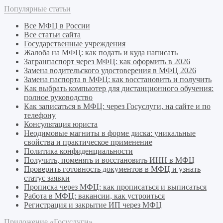
Популярные статьи
Все МФЦ в России
Все статьи сайта
Государственные учреждения
Жалоба на МФЦ: как подать и куда написать
Загранпаспорт через МФЦ: как оформить в 2026
Замена водительского удостоверения в МФЦ 2026
Замена паспорта в МФЦ: как восстановить и получить
Как выбрать компьютер для дистанционного обучения:
полное руководство
Как записаться в МФЦ: через Госуслуги, на сайте и по
телефону
Консультация юриста
Неодимовые магниты в форме диска: уникальные
свойства и практическое применение
Политика конфиденциальности
Получить, поменять и восстановить ИНН в МФЦ
Проверить готовность документов в МФЦ и узнать
статус заявки
Прописка через МФЦ: как прописаться и выписаться
Работа в МФЦ: вакансии, как устроиться
Регистрация и закрытие ИП через МФЦ
Приложение «Госуслуги»